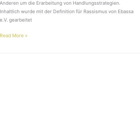
Anderen um die Erarbeitung von Handlungsstrategien.
Inhaltlich wurde mit der Definition für Rassismus von Ebassa
e.V. gearbeitet
Read More »
30.4.2021//
Moderation
Lesung
Barefoot
in
Germany
für
Ossara
e.V.