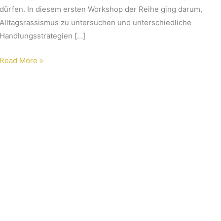
dürfen. In diesem ersten Workshop der Reihe ging darum,
Alltagsrassismus zu untersuchen und unterschiedliche
Handlungsstrategien […]
Read More »
19.11.2020//
Workshop
Umgang
mit
Rassismus
und
Diskriminierung
für
Ossara
e.V.